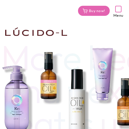
Buy now!
Menu
外部サイトに移動します
Product
Re:(アールイー)シリーズ
アルガンリッチオイルシリーズ
全国のドラッグストア・スーパーでも販売中
スタイリング
*一部、取り扱いのない店舗がございます。ご了承ください。
ヘアカラー
サイトマップ